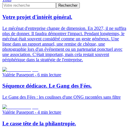
Rechercher
Votre projet d'intérêt général.
Le mécénat d'entreprise change de dimension. En 2027, il ne suffira
plus de donner. Il faudra démontrer l'impact. Pendant longtemps, le
mécénat était souvent considéré comme un geste généreux. Une
ligne dans un rapport annuel, une remise de chèque, une
photographie lors d'un événement ou un partenariat ponctuel avec
une association. C'était important, mais cela restait souvent
périphérique dans la stratégie de l'entreprise.
Valérie Passeport
- 6 min lecture
Séquence dédicace. Le Gang des Fées.
Le Gang des Fées : les coulisses d'une ONG racontées sans filtre
Valérie Passeport
- 4 min lecture
Le casse tête de la philantropie.