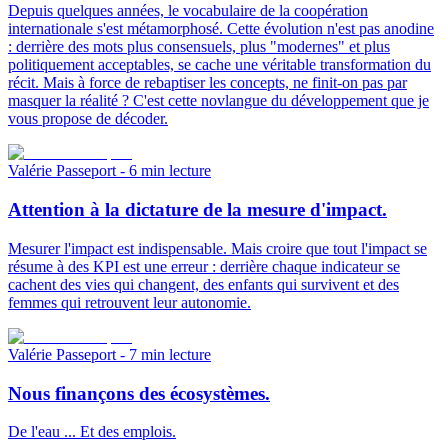
Depuis quelques années, le vocabulaire de la coopération
internationale s'est métamorphosé. Cette évolution n'est pas anodine
: derrière des mots plus consensuels, plus "modernes" et plus
politiquement acceptables, se cache une véritable transformation du
récit. Mais à force de rebaptiser les concepts, ne finit-on pas par
masquer la réalité ? C'est cette novlangue du développement que je
vous propose de décoder.
Valérie Passeport
- 6 min lecture
Attention à la dictature de la mesure d'impact.
Mesurer l'impact est indispensable. Mais croire que tout l'impact se
résume à des KPI est une erreur : derrière chaque indicateur se
cachent des vies qui changent, des enfants qui survivent et des
femmes qui retrouvent leur autonomie.
Valérie Passeport
- 7 min lecture
Nous finançons des écosystèmes.
De l'eau ... Et des emplois.