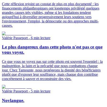
Cette réflexion rejoint un constat de plus en plus documenté : les
financements philanthropiques ont longtemps privilégié quelques
grandes causes très visibles, même si les fondations tendent
aujourd'hui à diversifier progressivement leurs soutiens vers
l'environnement, l'emploi, la démocratie ou des approches multi-
causes.
Valérie Passeport
- 6 min lecture
Le plus dangereux dans cette photo n'est pas ce que
vous voyez.
Ce que vous ne voyez pas sur cette photo est souvent l'essentiel : la
malnutrition, la faim et la précarité que nous combattons chaque
jour. Chez Tamounte, nous protégeons la dignité des bénéficiaires
plutôt que d'exposer leur souffrance, mais chaque don contribue
concrètement à sauver et reconstruire des vies.
Valérie Passeport
- 5 min lecture
Novlangue.