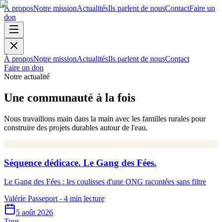
À propos
Notre mission
Actualités
Ils parlent de nous
Contact
Faire un
don
À propos
Notre mission
Actualités
Ils parlent de nous
Contact
Faire un don
Notre actualité
Une communauté à la fois
Nous travaillons main dans la main avec les familles rurales pour
construire des projets durables autour de l'eau.
Séquence dédicace. Le Gang des Fées.
Le Gang des Fées : les coulisses d'une ONG racontées sans filtre
Valérie Passeport
- 4 min lecture
5 août 2026
Tous